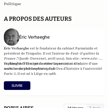
Politique
A PROPOS DES AUTEURS
Éric Verhaeghe
Éric Verhaeghe
est le fondateur du
cabinet Parménide
et
président de
Triapalio
. Il est l'auteur de
Faut-il quitter la
France ?
(Jacob-Duvernet, avril 2012). Son site :
www.eric-
verhaeghe.fr
Diplômé de l'Ena (promotion Copernic) et titulaire d'une
Il vient de créer un nouveau site :
www.lecourrierdesstrateges.fr
maîtrise de philosophie et d'un Dea d'histoire à l'université
Paris-I, il est né à Liège en 1968.
SUIVRE
24 Heures
7 Jours