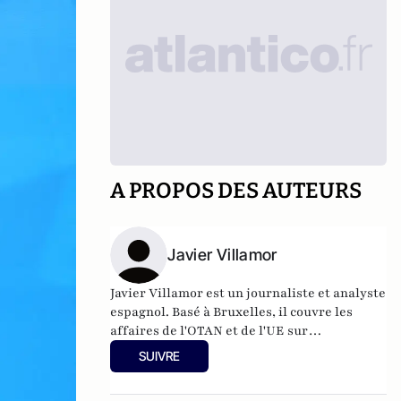
A PROPOS DES AUTEURS
Javier Villamor
Javier Villamor est un journaliste et analyste
espagnol. Basé à Bruxelles, il couvre les
affaires de l'OTAN et de l'UE sur
europeanconservative.com
. Javier a plus de
SUIVRE
17 ans d'expérience dans les domaines de la
politique internationale, de la défense et de