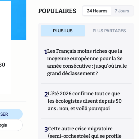
la sécurité. Il travaille également en tant
que consultant et fournit des informations
POPULAIRES
24 Heures
7 Jours
stratégiques sur les affaires mondiales et
les dynamiques géopolitiques.
PLUS LUS
PLUS PARTAGES
1
Les Français moins riches que la
moyenne européenne pour la 3e
30
année consécutive : jusqu'où ira le
grand déclassement ?
2
L’été 2026 confirme tout ce que
les écologistes disent depuis 50
ans : non, et voilà pourquoi
SER
ogle
3
Cette autre crise migratoire
(semi-orchestrée) qui se profile