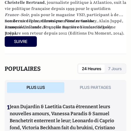
Christelle Bertrand
, journaliste politique à Atlantico, suit la
vie politique française depuis 1999 pour le quotidien
France-Soir
, puis pour le magazine
VSD
, participant à de
nombreux déplacements avec Nicolas Sarkozy, Alain Juppé,
Son dernier livre,
Chronique d'une revanche
François Hollande, François Bayrou ou encore Ségolène
annoncée
,
raconte de quelle manière Nicolas Sarkozy
Royal.
prépare son retour depuis 2012 (Editions Du Moment, 2014).
SUIVRE
POPULAIRES
24 Heures
7 Jours
PLUS LUS
PLUS PARTAGES
1
Jean Dujardin & Laetitia Casta étrennent leurs
nouvelles amours, Vanessa Paradis & Samuel
Benchetrit enterrent le leur; Leonardo di Caprio
fond, Victoria Beckham fait du brukini, Cristiano