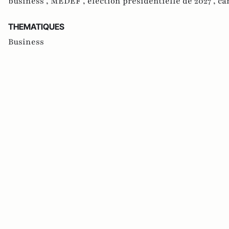
business ,
MEDEF ,
élection présidentielle de 2027 ,
ca
THEMATIQUES
Business