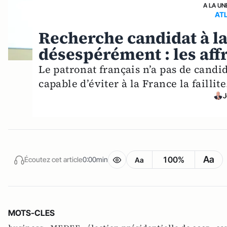
A LA UN
AT
Recherche candidat à la
désespérément : les aff
Le patronat français n’a pas de cand
capable d’éviter à la France la faillite
J
Aa
100%
Écoutez cet article
0:00min
Aa
MOTS-CLES