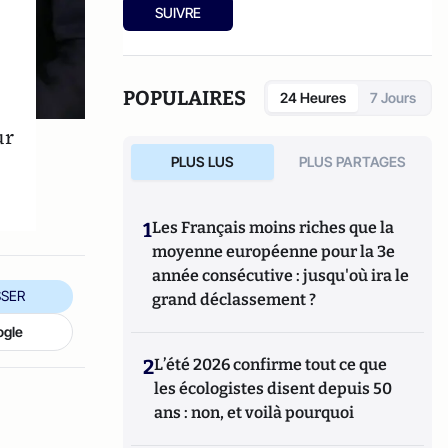
SUIVRE
POPULAIRES
24 Heures
7 Jours
ur
PLUS LUS
PLUS PARTAGES
1
Les Français moins riches que la
moyenne européenne pour la 3e
année consécutive : jusqu'où ira le
SER
grand déclassement ?
ogle
2
L’été 2026 confirme tout ce que
les écologistes disent depuis 50
ans : non, et voilà pourquoi