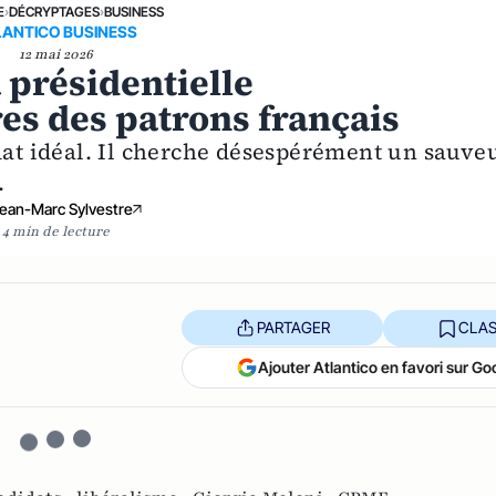
E
›
DÉCRYPTAGES
›
BUSINESS
LANTICO BUSINESS
12 mai 2026
 présidentielle
res des patrons français
idat idéal. Il cherche désespérément un sauve
.
ean-Marc Sylvestre
4 min de lecture
PARTAGER
CLAS
Ajouter Atlantico en favori sur Go