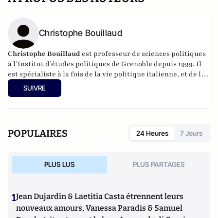
Christophe Bouillaud
Christophe Bouillaud
est professeur de sciences politiques
à l’Institut d’études politiques de Grenoble depuis 1999. Il
est spécialiste à la fois de la vie politique italienne, et de la
vie politique européenne, en particulier sous l’angle des
SUIVRE
partis.
POPULAIRES
24 Heures
7 Jours
PLUS LUS
PLUS PARTAGES
1
Jean Dujardin & Laetitia Casta étrennent leurs
nouveaux amours, Vanessa Paradis & Samuel