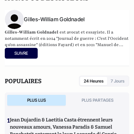
Gilles-William Goldnadel
Gilles-William Goldnadel
est avocat et essayiste. Il a
notamment écrit en 2024 "Journal de guerre : C'est l'Occident
qu'on assassine" (éditions Fayard) et en 2021 "Manuel de
résistance au fascisme d'extrême-gauche" (Les Nouvelles
SUIVRE
éditions de Passy).
POPULAIRES
24 Heures
7 Jours
PLUS LUS
PLUS PARTAGES
1
Jean Dujardin & Laetitia Casta étrennent leurs
nouveaux amours, Vanessa Paradis & Samuel