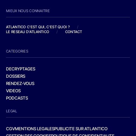
MIEUX NOUS CONNAITRE
ATLANTICO C'EST QUI, C'EST QUOI ?
/
LE RESEAU D'ATLANTICO
/
CONTACT
CATEGORIES
DECRYPTAGES
DOSSIERS
RENDEZ-VOUS
VIDEOS
PODCASTS
LEGAL
CGV
MENTIONS LEGALES
PUBLICITE SUR ATLANTICO
GESTION DES COOKIES
POLITIQUE DE CONFIDENTIALITE