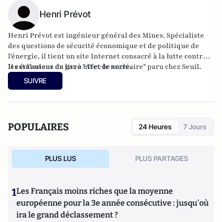
Henri Prévot
Henri Prévot est ingénieur général des Mines. Spécialiste
des questions de sécurité économique et de politique de
l'énergie, il tient
un site Internet consacré à la lutte contre
les émissions de gaz à effet de serre
Il est l'auteur du livre "
Avec le nucléaire
.
" paru chez Seuil.
SUIVRE
POPULAIRES
24 Heures
7 Jours
PLUS LUS
PLUS PARTAGES
1
Les Français moins riches que la moyenne
européenne pour la 3e année consécutive : jusqu'où
ira le grand déclassement ?