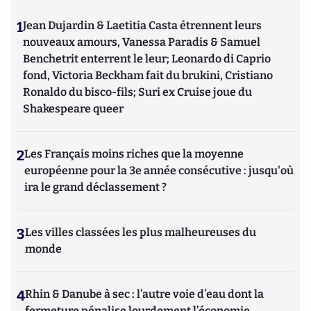
1
Jean Dujardin & Laetitia Casta étrennent leurs
nouveaux amours, Vanessa Paradis & Samuel
Benchetrit enterrent le leur; Leonardo di Caprio
fond, Victoria Beckham fait du brukini, Cristiano
Ronaldo du bisco-fils; Suri ex Cruise joue du
Shakespeare queer
2
Les Français moins riches que la moyenne
européenne pour la 3e année consécutive : jusqu'où
ira le grand déclassement ?
3
Les villes classées les plus malheureuses du
monde
4
Rhin & Danube à sec : l’autre voie d’eau dont la
fermeture pénalise lourdement l’économie