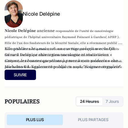
Nicole Delépine
Nicole Delépine
ancienne
responsable de l'unité de cancérologie
pédiatrique de l'hôpital universitaire Raymond Poincaré à Garches( APHP ).
Fille de l'un des fondateurs de la Sécurité Sociale, elle a récemment publié
La
Elle publiera le 4 mai 2016 un ouvrage coécrit avec le DR
face cachée des médicaments
,
Le cancer, un fléau qui rapporte
et
Neuf petits
Gérard Delépine chirurgien oncologue et statisticien «
lits sur le trottoir
, qui relate la fermeture musclée du dernier service
Cancer, les bonnes questions à poser à mon médecin
» chez
indépendant de cancérologie pédiatrique. Retraitée, elle poursuit son combat
Michalon Ed. Egalement publié en 2016, "
Soigner ou guérir
"
pour la liberté de soigner et d’être soigné, le respect du serment d’Hippocrate
paru chez Fauves Editions.
et du code de Nuremberg en défendant le caractère absolu du consentement
SUIVRE
éclairé du patient.
POPULAIRES
24 Heures
7 Jours
PLUS LUS
PLUS PARTAGES