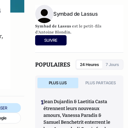
n
Symbad de Lassus
Symbad de Lassus
est le petit-fils
d'Antoine Blondin.
r,
SUIVRE
,
POPULAIRES
24 Heures
7 Jours
PLUS LUS
PLUS PARTAGES
1
Jean Dujardin & Laetitia Casta
SER
étrennent leurs nouveaux
amours, Vanessa Paradis &
ogle
Samuel Benchetrit enterrent le