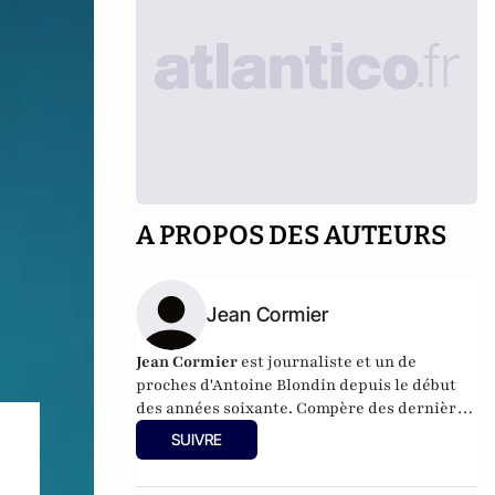
A PROPOS DES AUTEURS
Jean Cormier
Jean Cormier
est journaliste et un de
proches d'Antoine Blondin depuis le début
des années soixante. Compère des dernières
années de sa vie (il a écrit
Alcools de
SUIVRE
Nuit,
avec lui et Roger Bastide), Jean Cormier
ne lâche pas le flambeau.