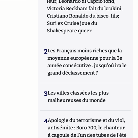
leur; Leonardo di Caprio fond,
Victoria Beckham fait du brukini,
Cristiano Ronaldo du bisco-fils;
Suri ex Cruise joue du
Shakespeare queer
2
Les Français moins riches que la
moyenne européenne pour la 3e
année consécutive : jusqu'où ira le
grand déclassement ?
3
Les villes classées les plus
malheureuses du monde
4
Apologie du terrorisme et du viol,
antisémite : Boro 700, le chanteur
à cagoule de l’un des tubes de l’été