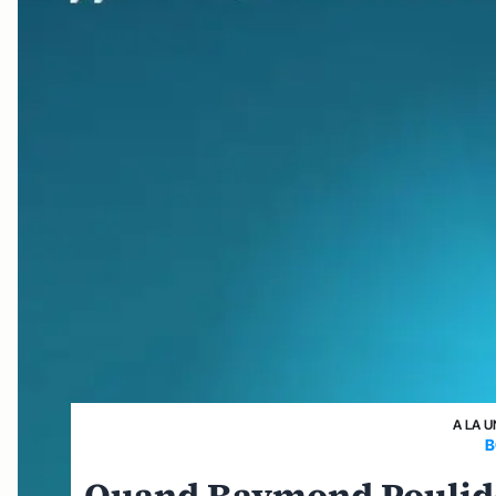
A LA U
B