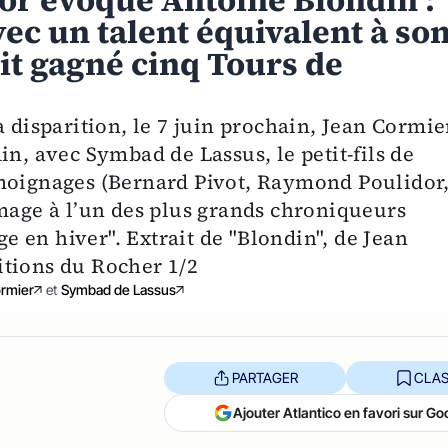
r évoque Antoine Blondin :
avec un talent équivalent à so
rait gagné cinq Tours de
 disparition, le 7 juin prochain, Jean Cormie
in, avec Symbad de Lassus, le petit-fils de
émoignages (Bernard Pivot, Raymond Poulidor
ge à l’un des plus grands chroniqueurs
ge en hiver". Extrait de "Blondin", de Jean
itions du Rocher 1/2
rmier
et
Symbad de Lassus
PARTAGER
CLAS
Ajouter Atlantico en favori sur Go