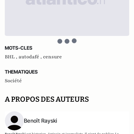
MOTS-CLES
BHL ,
autodafé ,
censure
THEMATIQUES
Société
A PROPOS DES AUTEURS
Benoît Rayski
Benoît Rayski
est historien, écrivain et journaliste. Il vient de publier
Le