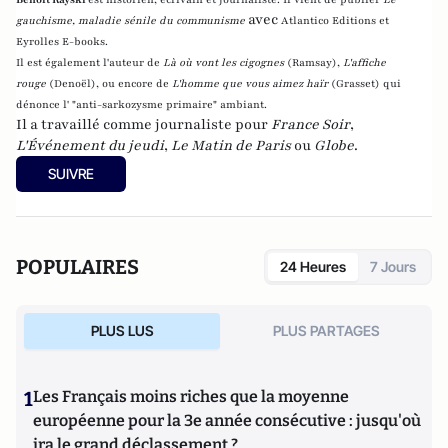
avec
gauchisme, maladie sénile du communisme
Atlantico Editions et
Eyrolles E-books.
Il est également l'auteur de
Là où vont les cigognes
(Ramsay),
L'affiche
rouge
(Denoël), ou encore de
L'homme que vous aimez haïr
(Grasset)
qui
dénonce l' "anti-sarkozysme primaire" ambiant.
Il a travaillé comme journaliste pour
France Soir
,
L'Événement du jeudi
,
Le Matin de Paris
ou
Globe
.
SUIVRE
POPULAIRES
24 Heures
7 Jours
PLUS LUS
PLUS PARTAGES
1
Les Français moins riches que la moyenne
européenne pour la 3e année consécutive : jusqu'où
ira le grand déclassement ?