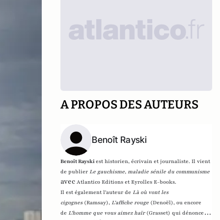
A PROPOS DES AUTEURS
Benoît Rayski
Benoît Rayski
est historien, écrivain et journaliste. Il vient
de publier
Le gauchisme, maladie sénile du communisme
avec
Atlantico Editions et Eyrolles E-books.
Il est également l'auteur de
Là où vont les
cigognes
(Ramsay),
L'affiche rouge
(Denoël), ou encore
de
L'homme que vous aimez haïr
(Grasset)
qui dénonce l'