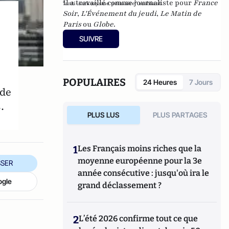
Il a travaillé comme journaliste pour
France
"anti-sarkozysme primaire" ambiant.
Soir
,
L'Événement du jeudi
,
Le Matin de
Paris
ou
Globe
.
SUIVRE
POPULAIRES
24 Heures
7 Jours
 de
.
PLUS LUS
PLUS PARTAGES
1
Les Français moins riches que la
moyenne européenne pour la 3e
SER
année consécutive : jusqu'où ira le
ogle
grand déclassement ?
2
L’été 2026 confirme tout ce que