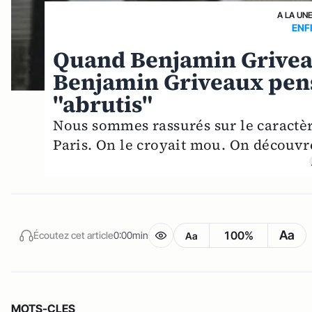
A LA UN
ENFI
Quand Benjamin Griveau
Benjamin Griveaux pense 
"abrutis"
Nous sommes rassurés sur le caractè
Paris. On le croyait mou. On découvr
Aa
100%
Écoutez cet article
0:00min
Aa
MOTS-CLES