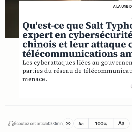
A LA UNE
›
D
Qu'est-ce que Salt Typh
expert en cybersécurité
chinois et leur attaque 
télécommunications am
Les cyberattaques liées au gouverne
parties du réseau de télécommunicat
menace.
Aa
100%
Écoutez cet article
0:00min
Aa