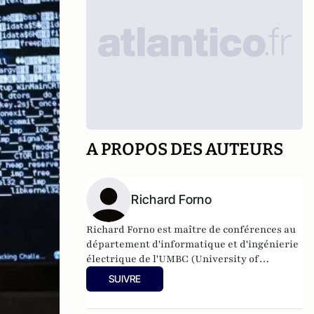
A PROPOS DES AUTEURS
Richard Forno
Richard Forno est maître de conférences au
département d'informatique et d'ingénierie
électrique de l'UMBC (University of
Maryland, Baltimore County). Il y dirige le
SUIVRE
programme d'études supérieures en
cybersécurité de l'UMBC, est directeur