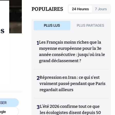
adjoint du centre de cybersécurité de
l'UMBC et est chercheur affilié au centre
POPULAIRES
24 Heures
7 Jours
pour l'internet et la société (CIS) de la
faculté de droit de Stanford.
PLUS LUS
PLUS PARTAGES
es
1
Les Français moins riches que la
moyenne européenne pour la 3e
année consécutive : jusqu'où ira le
grand déclassement ?
2
Répression en Iran : ce qui s'est
vraiment passé pendant que Paris
regardait ailleurs
SER
3
L’été 2026 confirme tout ce que
ogle
les écologistes disent depuis 50