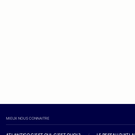
MIEUX NOUS CONNAITRE
ATLANTICO C'EST QUI, C'EST QUOI ?
/
LE RESEAU D'ATL