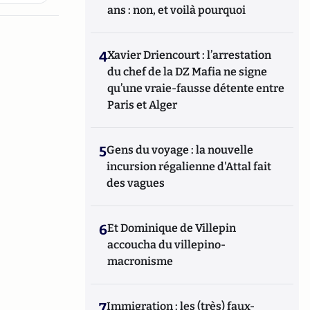
ans : non, et voilà pourquoi
4
Xavier Driencourt : l’arrestation
du chef de la DZ Mafia ne signe
qu’une vraie-fausse détente entre
Paris et Alger
5
Gens du voyage : la nouvelle
incursion régalienne d'Attal fait
des vagues
6
Et Dominique de Villepin
accoucha du villepino-
macronisme
7
Immigration : les (très) faux-