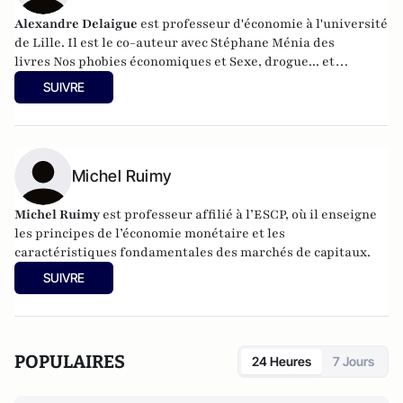
Alexandre Delaigue
est
professeur d'
économie
à l'université
de Lille. Il est le co-auteur avec Stéphane Ménia des
livres
Nos phobies économiques
et
Sexe, drogue... et
économie : pas de sujet tabou pour les économistes
(parus
SUIVRE
chez Pearson). Son site :
econoclaste.net
Michel Ruimy
Michel Ruimy
est professeur affilié à l’ESCP, où il enseigne
les principes de l’économie monétaire et les
caractéristiques fondamentales des marchés de capitaux.
SUIVRE
POPULAIRES
24 Heures
7 Jours