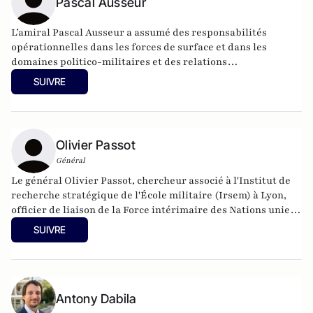
Pascal Ausseur
L’amiral Pascal Ausseur a assumé des responsabilités
opérationnelles dans les forces de surface et dans les
domaines politico-militaires et des relations
internationales, notamment au sein du cabinet militaire
SUIVRE
d’Hervé Morin et comme Chef du cabinet militaire de Jean-
Yves Le Drian. Il est Directeur Général de la FMES
(Fondation Méditerranéenne d’Etudes Stratégiques).
Olivier Passot
Général
Le général Olivier Passot, chercheur associé à l'Institut de
recherche stratégique de l'École militaire (Irsem) à Lyon,
officier de liaison de la Force intérimaire des Nations unies
au Liban (Finul) de 2018 à 2019 et spécialiste du Moyen-
SUIVRE
Orient.
Antony Dabila