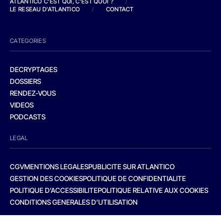
ATLANTICO C'EST QUI, C'EST QUOI ?
/
LE RESEAU D'ATLANTICO
/
CONTACT
CATEGORIES
DECRYPTAGES
DOSSIERS
RENDEZ-VOUS
VIDEOS
PODCASTS
LEGAL
CGV
MENTIONS LEGALES
PUBLICITE SUR ATLANTICO
GESTION DES COOKIES
POLITIQUE DE CONFIDENTIALITE
POLITIQUE D’ACCESSIBILITE
POLITIQUE RELATIVE AUX COOKIES
CONDITIONS GENERALES D’UTILISATION