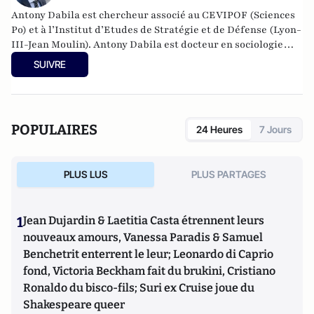
Antony Dabila est chercheur associé au CEVIPOF (Sciences
Po) et à l’Institut d’Etudes de Stratégie et de Défense (Lyon-
III-Jean Moulin). Antony Dabila est docteur en sociologie
historique du politique, spécialiste des relations
SUIVRE
internationales, des études stratégiques et des mutations
contemporaines des institutions démocratiques face aux
recompositions géopolitiques. Il vient de publier
L'Echiquier Stratégique : la grammaire de la guerre à
POPULAIRES
24 Heures
7 Jours
travers les âges (Seuil).
PLUS LUS
PLUS PARTAGES
1
Jean Dujardin & Laetitia Casta étrennent leurs
nouveaux amours, Vanessa Paradis & Samuel
Benchetrit enterrent le leur; Leonardo di Caprio
fond, Victoria Beckham fait du brukini, Cristiano
Ronaldo du bisco-fils; Suri ex Cruise joue du
Shakespeare queer