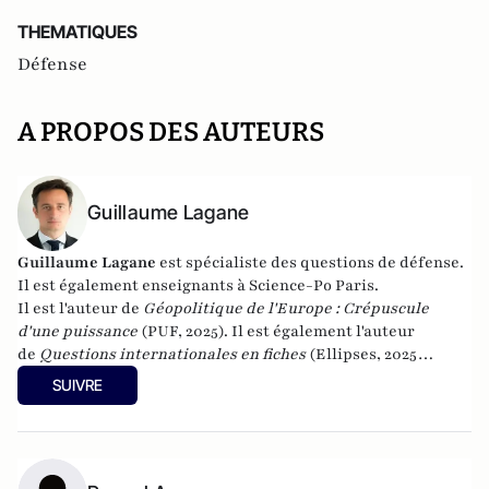
THEMATIQUES
Défense
A PROPOS DES AUTEURS
Guillaume Lagane
Guillaume Lagane
est spécialiste des questions de défense.
Il est également enseignants à Science-Po Paris.
Il est l'auteur de
Géopolitique de l'Europe : Crépuscule
d'une puissance
(PUF, 2025). Il est également l'auteur
de
Questions internationales en fiches
(Ellipses, 2025
(cinquième édition)) et de
Théories des relations
SUIVRE
internationales
(Ellipses 2016).