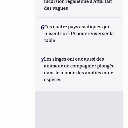
incursion régalienne d'Attal fait
des vagues
6
Ces quatre pays asiatiques qui
misent sur l’IA pour renverser la
table
7
Les singes ont eux aussi des
animaux de compagnie : plongée
dans le monde des amitiés inter-
espèces