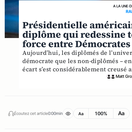
A LA UNE
›
D
RA
Présidentielle américain
diplôme qui redessine t
force entre Démocrates
Aujourd’hui, les diplômés de l’unive
démocrate que les non-diplômés – en 
écart s’est considérablement creusé a
Matt Gr
Aa
100%
Écoutez cet article
0:00min
Aa