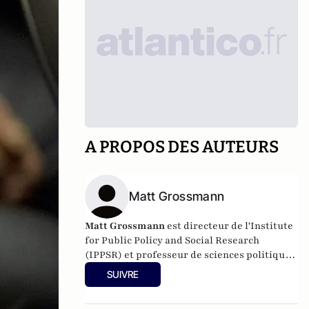
A PROPOS DES AUTEURS
Matt Grossmann
Matt Grossmann
est directeur de l'Institute
for Public Policy and Social Research
(IPPSR) et professeur de sciences politiques
à la Michigan State University.
SUIVRE