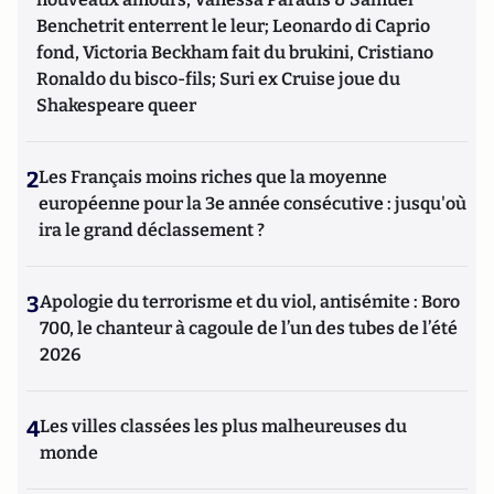
pour le Master recherche « Médias et Mondialisation ».
Benchetrit enterrent le leur; Leonardo di Caprio
Franck DeCloquement est le coauteur du « Petit traité
fond, Victoria Beckham fait du brukini, Cristiano
d’attaques subversives contre les entreprises - Théorie et
Ronaldo du bisco-fils; Suri ex Cruise joue du
pratique de la contre ingérence économique », paru chez
Shakespeare queer
CHIRON. Egalement l'auteur du chapitre cinq sur « la
protection de l'information en ligne » du « Manuel
d'intelligence économique » paru en 2020 aux Presses
2
Les Français moins riches que la moyenne
Universitaires de France (PUF).
européenne pour la 3e année consécutive : jusqu'où
ira le grand déclassement ?
3
Apologie du terrorisme et du viol, antisémite : Boro
700, le chanteur à cagoule de l’un des tubes de l’été
2026
4
Les villes classées les plus malheureuses du
monde