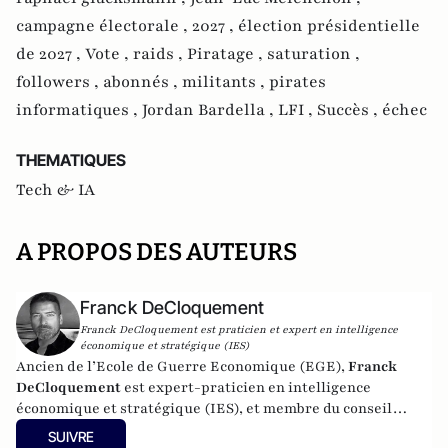
campagne électorale ,
2027 ,
élection présidentielle
de 2027 ,
Vote ,
raids ,
Piratage ,
saturation ,
followers ,
abonnés ,
militants ,
pirates
informatiques ,
Jordan Bardella ,
LFI ,
Succès ,
échec
THEMATIQUES
Tech & IA
A PROPOS DES AUTEURS
Franck DeCloquement
Franck DeCloquement est praticien et expert en intelligence
économique et stratégique (IES)
Ancien de l’Ecole de Guerre Economique (EGE),
Franck
DeCloquement
est expert-praticien en intelligence
économique et stratégique (IES), et membre du conseil
scientifique de l’Institut d’Études de Géopolitique
SUIVRE