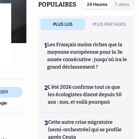
POPULAIRES
24 Heures
7 Jours
PLUS LUS
PLUS PARTAGES
1
Les Français moins riches que la
moyenne européenne pour la 3e
année consécutive : jusqu'où ira le
grand déclassement ?
2
L’été 2026 confirme tout ce que
SER
les écologistes disent depuis 50
ans : non, et voilà pourquoi
ogle
3
Cette autre crise migratoire
(semi-orchestrée) qui se profile
après Ceuta