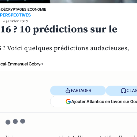
E
›
DÉCRYPTAGES
›
ECONOMIE
PERSPECTIVES
8 janvier 2016
16 ? 10 prédictions sur le
 ? Voici quelques prédictions audacieuses,
scal-Emmanuel Gobry
PARTAGER
CLAS
Ajouter Atlantico en favori sur Go