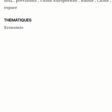
2025 ,
prévisions ,
Union Européenne ,
Russie ,
Chine 
espace
THEMATIQUES
Economie