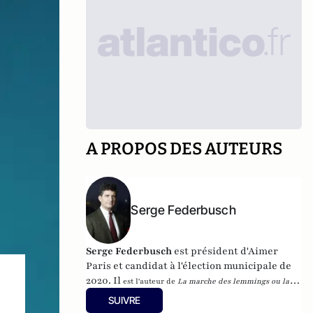
A PROPOS DES AUTEURS
Serge Federbusch
Serge Federbusch
est président d'Aimer
Paris et candidat à l'élection municipale de
2020. Il
est l'auteur de
La marche des lemmings ou la 2e
mort de Charlie
, et de
Nous-Fossoyeurs : le vrai bilan d'un
SUIVRE
fatal quinquennat
, chez Plon.