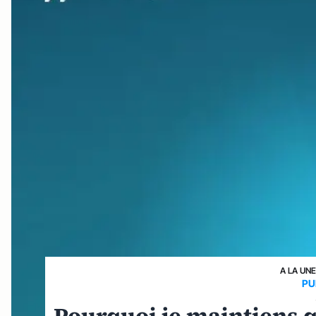
A LA UN
PU