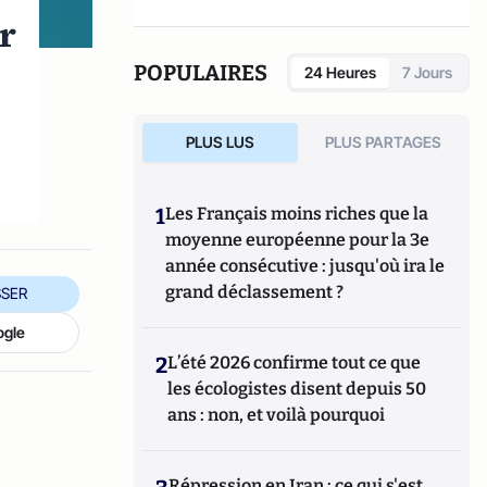
er
POPULAIRES
24 Heures
7 Jours
PLUS LUS
PLUS PARTAGES
1
Les Français moins riches que la
moyenne européenne pour la 3e
année consécutive : jusqu'où ira le
grand déclassement ?
SER
ogle
2
L’été 2026 confirme tout ce que
les écologistes disent depuis 50
ans : non, et voilà pourquoi
Répression en Iran : ce qui s'est