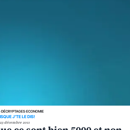
E
›
DÉCRYPTAGES
›
ECONOMIE
ISQUE J'TE LE DIS!
23 décembre 2011