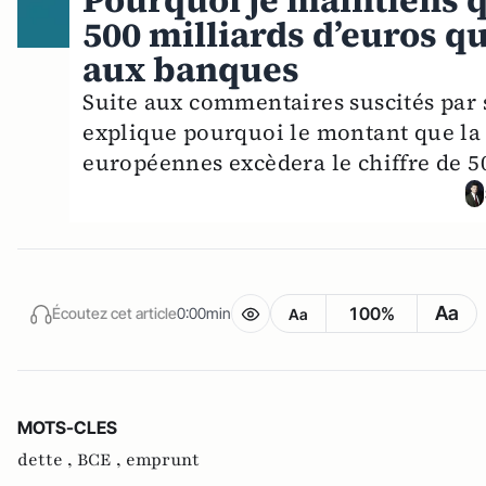
Pourquoi je maintiens q
500 milliards d’euros qu
aux banques
Suite aux commentaires suscités par 
explique pourquoi le montant que la 
européennes excèdera le chiffre de 5
Aa
100%
Écoutez cet article
0:00min
Aa
MOTS-CLES
dette ,
BCE ,
emprunt