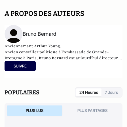
A PROPOS DES AUTEURS
Bruno Bernard
Anciennement Arthur Young.
Ancien conseiller politique à l'Ambassade de Grande-
Bretagne à Paris,
Bruno Bernard
est aujourd'hui directeur-
adjoint de cabinet à la mairie du IXème arrondissement de
SUIVRE
Paris.
POPULAIRES
24 Heures
7 Jours
PLUS LUS
PLUS PARTAGES