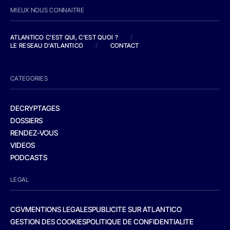
MIEUX NOUS CONNAITRE
ATLANTICO C'EST QUI, C'EST QUOI ?
/
LE RESEAU D'ATLANTICO
/
CONTACT
CATEGORIES
DECRYPTAGES
DOSSIERS
RENDEZ-VOUS
VIDEOS
PODCASTS
LEGAL
CGV
MENTIONS LEGALES
PUBLICITE SUR ATLANTICO
GESTION DES COOKIES
POLITIQUE DE CONFIDENTIALITE