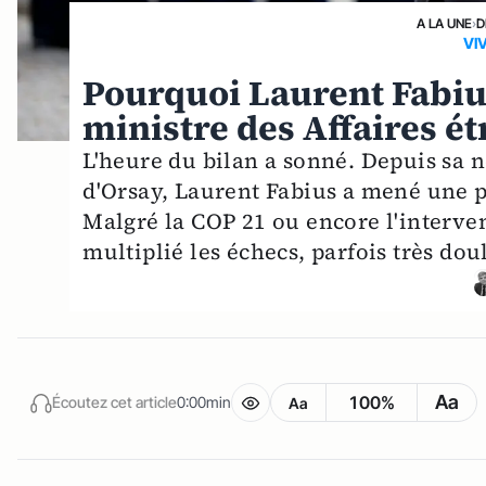
A LA UNE
›
D
VI
Pourquoi Laurent Fabiu
ministre des Affaires é
L'heure du bilan a sonné. Depuis sa n
d'Orsay, Laurent Fabius a mené une p
Malgré la COP 21 ou encore l'interven
multiplié les échecs, parfois très do
Aa
100%
Écoutez cet article
0:00min
Aa