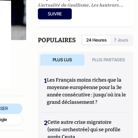
L'actualité du Gaullisme
,
Les hauteurs
béantes de l'Europe
,
Les nouveaux féodaux
,
SUIVRE
Gnose et gnostiques des origines à nos jours
.
POPULAIRES
24 Heures
7 Jours
PLUS LUS
PLUS PARTAGES
1
Les Français moins riches que la
moyenne européenne pour la 3e
année consécutive : jusqu'où ira le
grand déclassement ?
SER
ogle
2
Cette autre crise migratoire
(semi-orchestrée) qui se profile
après Ceuta