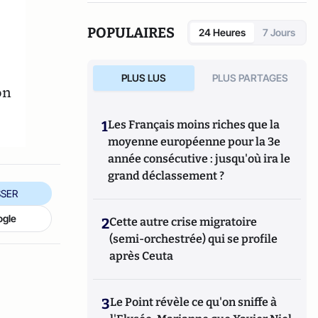
(Fauves –Editions). Il est également l’auteur
d’une quinzaine de livres parmi lesquels
POPULAIRES
24 Heures
7 Jours
L’Argent facile, dictionnaire de la corruption
en France (Stock), Le roman d’un séducteur,
les secrets de Roland Dumas (Jean-Claude
PLUS LUS
PLUS PARTAGES
Lattès), La République des imposteurs
on
(L’Archipel), Pilleurs d’Afrique (Editions du
Cerf).
1
Les Français moins riches que la
moyenne européenne pour la 3e
année consécutive : jusqu'où ira le
grand déclassement ?
SER
ogle
2
Cette autre crise migratoire
(semi-orchestrée) qui se profile
après Ceuta
3
Le Point révèle ce qu'on sniffe à