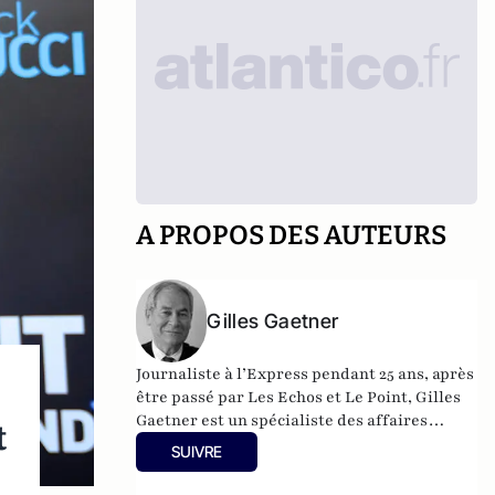
A PROPOS DES AUTEURS
Gilles Gaetner
Journaliste à l’Express pendant 25 ans, après
être passé par Les Echos et Le Point, Gilles
Gaetner est un spécialiste des affaires
t
politico-financières. Il a consacré un
SUIVRE
ouvrage remarqué au président de la
République, Les 100 jours de Macron