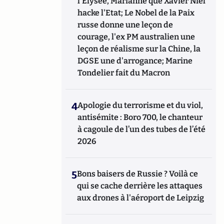
l'Elysée, Marianne que Xavier Niel
hacke l'Etat; Le Nobel de la Paix
russe donne une leçon de
courage, l'ex PM australien une
leçon de réalisme sur la Chine, la
DGSE une d'arrogance; Marine
Tondelier fait du Macron
4
Apologie du terrorisme et du viol,
antisémite : Boro 700, le chanteur
à cagoule de l’un des tubes de l’été
2026
5
Bons baisers de Russie ? Voilà ce
qui se cache derrière les attaques
aux drones à l'aéroport de Leipzig