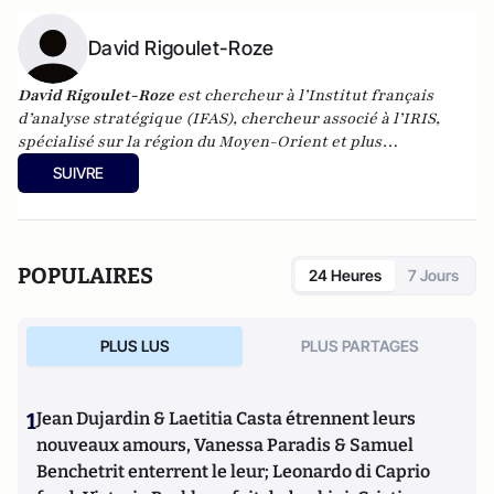
David Rigoulet-Roze
David Rigoulet-Roze
est chercheur à l’Institut français
d’analyse stratégique (IFAS), chercheur associé à l’IRIS,
spécialisé sur la région du Moyen-Orient et plus
particulièrement la péninsule arabique. Docteur en
SUIVRE
Sciences politiques, David Rigoulet-Roze est enseignant et
chercheur, rédacteur en chef de la revue Orients
Stratégiques (L’Harmattan).
POPULAIRES
24 Heures
7 Jours
PLUS LUS
PLUS PARTAGES
1
Jean Dujardin & Laetitia Casta étrennent leurs
nouveaux amours, Vanessa Paradis & Samuel
Benchetrit enterrent le leur; Leonardo di Caprio