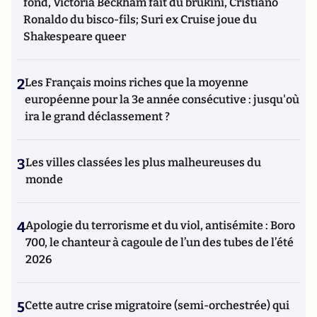
fond, Victoria Beckham fait du brukini, Cristiano
Ronaldo du bisco-fils; Suri ex Cruise joue du
Shakespeare queer
2
Les Français moins riches que la moyenne
européenne pour la 3e année consécutive : jusqu'où
ira le grand déclassement ?
3
Les villes classées les plus malheureuses du
monde
4
Apologie du terrorisme et du viol, antisémite : Boro
700, le chanteur à cagoule de l’un des tubes de l’été
2026
5
Cette autre crise migratoire (semi-orchestrée) qui