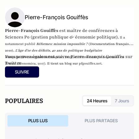
Pierre-François Gouiffès
Pierre-François Gouiffès
est maître de conférences à
Sciences Po (gestion publique & économie politique).
Il a
notamment publié
Réformes:
mission impossible ?
(Documentation française,
2010),
L’âge d’or des déficits, 40 ans de politique
budgétaire
Vous pouvez également suivre Pierre-François Gouiffès sur
française
(Documentation française, 2013).
et récemment
Le Logement en
Twitter
France
(Economica, 2017).
Il tient un blog sur
pfgouiffes.net
.
SUIVRE
POPULAIRES
24 Heures
7 Jours
PLUS LUS
PLUS PARTAGES