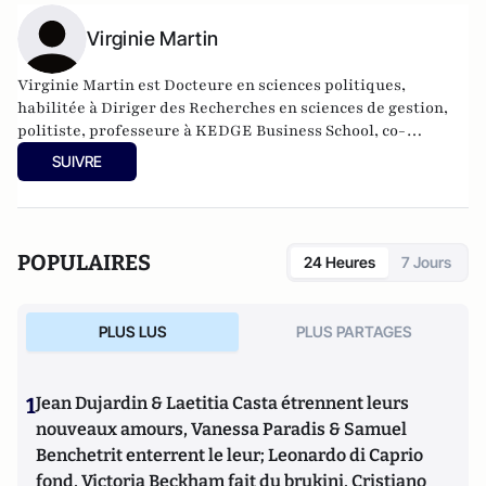
Virginie Martin
Virginie Martin est Docteure en sciences politiques,
habilitée à Diriger des Recherches en sciences de gestion,
politiste, professeure à KEDGE Business School, co-
responsable du comité scientifique de la Revue Politique et
SUIVRE
Parlementaire.
POPULAIRES
24 Heures
7 Jours
PLUS LUS
PLUS PARTAGES
1
Jean Dujardin & Laetitia Casta étrennent leurs
nouveaux amours, Vanessa Paradis & Samuel
Benchetrit enterrent le leur; Leonardo di Caprio
fond, Victoria Beckham fait du brukini, Cristiano