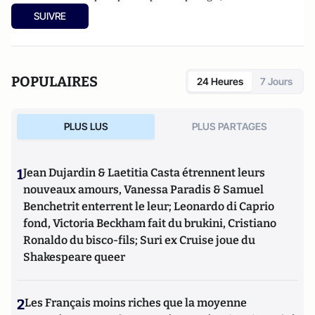
agriculteurs, les informations et les réflexions sur l’agriculture.
SUIVRE
Les articles partagés sur Atlantico sont accessibles au grand
public, d'autres informations plus spécialisées figurent sur
wikiagri.fr
POPULAIRES
24 Heures
7 Jours
PLUS LUS
PLUS PARTAGES
1
Jean Dujardin & Laetitia Casta étrennent leurs
nouveaux amours, Vanessa Paradis & Samuel
Benchetrit enterrent le leur; Leonardo di Caprio
fond, Victoria Beckham fait du brukini, Cristiano
Ronaldo du bisco-fils; Suri ex Cruise joue du
Shakespeare queer
2
Les Français moins riches que la moyenne