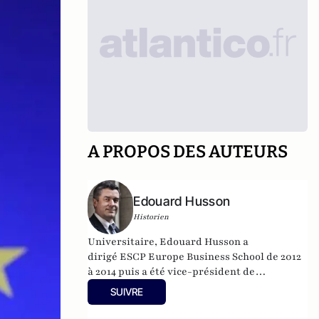
A PROPOS DES AUTEURS
Edouard Husson
Historien
Universitaire, Edouard Husson a
dirigé
ESCP Europe Business School
de 2012
à 2014
puis a été vice-président de
l’Université Paris Sciences & Lettres (
PSL
).
SUIVRE
Il est actuellement professeur à l’Institut
Franco-Allemand d’Etudes Européennes (à