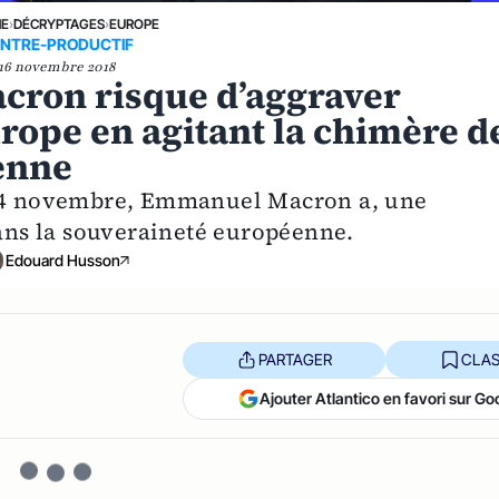
NE
›
DÉCRYPTAGES
›
EUROPE
NTRE-PRODUCTIF
16 novembre 2018
ron risque d’aggraver
urope en agitant la chimère d
enne
e 14 novembre, Emmanuel Macron a, une
dans la souveraineté européenne.
Edouard Husson
PARTAGER
CLAS
Ajouter Atlantico en favori sur Go