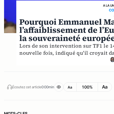
A LA U
CO
Pourquoi Emmanuel Mac
l’affaiblissement de l’E
la souveraineté europé
Lors de son intervention sur TF1 l
nouvelle fois, indiqué qu'il croyait 
Aa
100%
Écoutez cet article
0:00min
Aa
MOTS-CLES