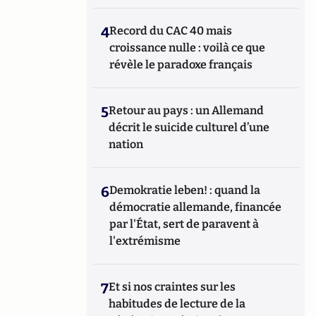
4
Record du CAC 40 mais
croissance nulle : voilà ce que
révèle le paradoxe français
5
Retour au pays : un Allemand
décrit le suicide culturel d’une
nation
6
Demokratie leben! : quand la
démocratie allemande, financée
par l'État, sert de paravent à
l'extrémisme
7
Et si nos craintes sur les
habitudes de lecture de la