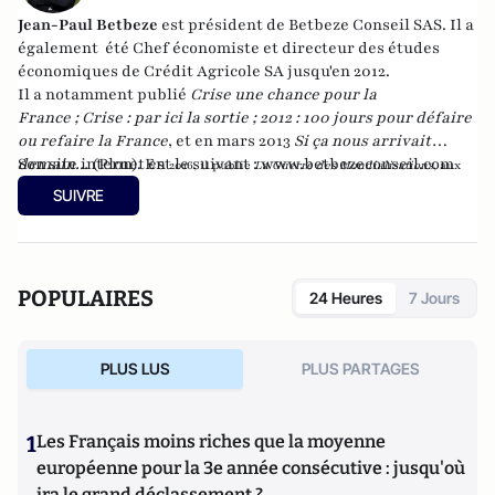
Jean-Paul Betbeze
est président de Betbeze Conseil SAS. Il a
également été Chef économiste et directeur des études
économiques de Crédit Agricole SA jusqu'en 2012.
Il a notamment publié
Crise une chance pour la
France
;
Crise : par ici la sortie
;
2012 : 100 jours pour défaire
ou refaire la France
, et en mars 2013
Si ça nous arrivait
demain...
Son site internet est le suivant :
(Plon). En
www.betbezeconseil.com
2016, il publie
La Guerre des Mondialisations
, aux
et en 2017 "La France, ce malade imaginaire"
éditions
Economica
SUIVRE
chez le même éditeur.
POPULAIRES
24 Heures
7 Jours
PLUS LUS
PLUS PARTAGES
1
Les Français moins riches que la moyenne
européenne pour la 3e année consécutive : jusqu'où
ira le grand déclassement ?