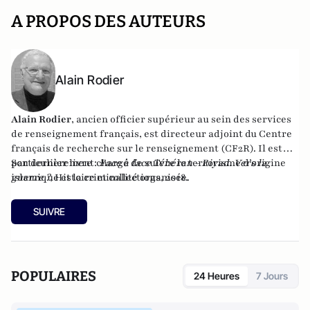
A PROPOS DES AUTEURS
Alain Rodier
Alain Rodier
, ancien officier supérieur au sein des services
de renseignement français, est directeur adjoint du
Centre
français de recherche sur le renseignement
(CF2R). Il est
particulièrement chargé de suivre le terrorisme d’origine
Son dernier livre :
Face à face Téhéran - Riyad. Vers la
islamique et la criminalité organisée.
guerre ?
, Histoire et collections, 2018.
SUIVRE
POPULAIRES
24 Heures
7 Jours