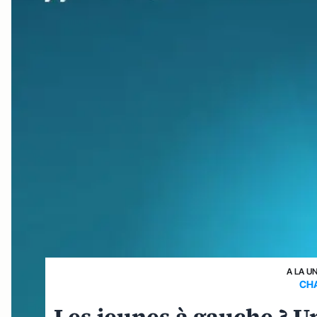
A LA U
CH