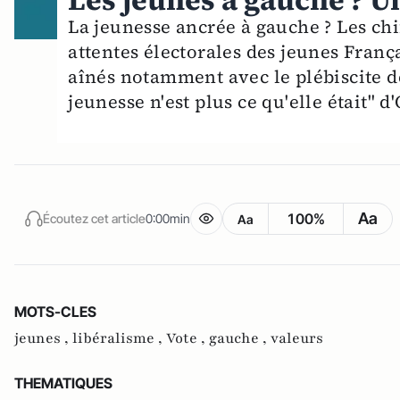
Les jeunes à gauche ? Un
La jeunesse ancrée à gauche ? Les ch
attentes électorales des jeunes Franç
aînés notamment avec le plébiscite de 
jeunesse n'est plus ce qu'elle était" d'
Aa
100%
Écoutez cet article
0:00min
Aa
MOTS-CLES
jeunes ,
libéralisme ,
Vote ,
gauche ,
valeurs
THEMATIQUES