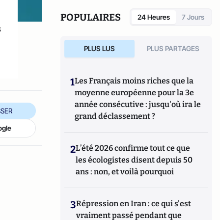
POPULAIRES
24 Heures
7 Jours
s
PLUS LUS
PLUS PARTAGES
1
Les Français moins riches que la
moyenne européenne pour la 3e
année consécutive : jusqu'où ira le
SER
grand déclassement ?
ogle
2
L’été 2026 confirme tout ce que
les écologistes disent depuis 50
ans : non, et voilà pourquoi
3
Répression en Iran : ce qui s'est
vraiment passé pendant que