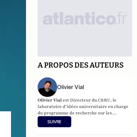
A PROPOS DES AUTEURS
Olivier Vial
Olivier Vial
est Directeur du
CERU
, le
laboratoire d’idées universitaire en charge
du programme de recherche sur les
radicalités. Il édite chaque semaine la
SUIVRE
Lettre des radicalités
.
Ses différentes
publications sont visibles en suivant
ce lien