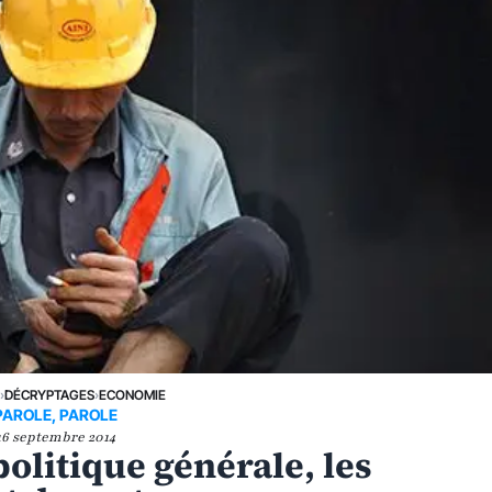
E
›
DÉCRYPTAGES
›
ECONOMIE
PAROLE, PAROLE
16 septembre 2014
olitique générale, les