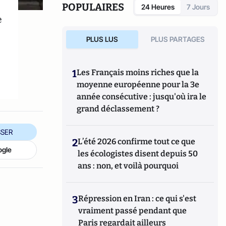
POPULAIRES
24 Heures
7 Jours
e
PLUS LUS
PLUS PARTAGES
1
Les Français moins riches que la
moyenne européenne pour la 3e
année consécutive : jusqu'où ira le
grand déclassement ?
SER
2
L’été 2026 confirme tout ce que
ogle
les écologistes disent depuis 50
ans : non, et voilà pourquoi
3
Répression en Iran : ce qui s'est
vraiment passé pendant que
Paris regardait ailleurs