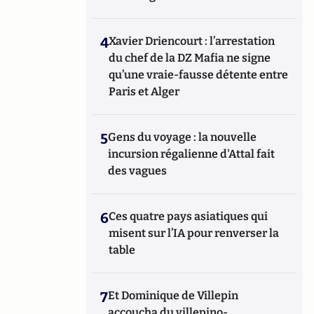
4
Xavier Driencourt : l’arrestation
du chef de la DZ Mafia ne signe
qu’une vraie-fausse détente entre
Paris et Alger
5
Gens du voyage : la nouvelle
incursion régalienne d'Attal fait
des vagues
6
Ces quatre pays asiatiques qui
misent sur l’IA pour renverser la
table
7
Et Dominique de Villepin
accoucha du villepino-