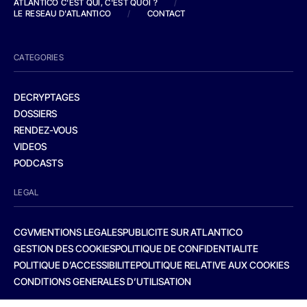
ATLANTICO C'EST QUI, C'EST QUOI ?
/
LE RESEAU D'ATLANTICO
/
CONTACT
CATEGORIES
DECRYPTAGES
DOSSIERS
RENDEZ-VOUS
VIDEOS
PODCASTS
LEGAL
CGV
MENTIONS LEGALES
PUBLICITE SUR ATLANTICO
GESTION DES COOKIES
POLITIQUE DE CONFIDENTIALITE
POLITIQUE D’ACCESSIBILITE
POLITIQUE RELATIVE AUX COOKIES
CONDITIONS GENERALES D’UTILISATION