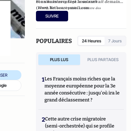
et en mars 2013
Son site internet est le suivant
Si ça nous arrivait demain...
(Plon). En
:
www.betbezeconseil.com
2016, il publie
La Guerre des
et en 2017 "La
Mondialisations
, aux éditions
Economica
SUIVRE
France, ce malade imaginaire" chez le même
éditeur.
POPULAIRES
24 Heures
7 Jours
PLUS LUS
PLUS PARTAGES
SER
1
Les Français moins riches que la
ogle
moyenne européenne pour la 3e
année consécutive : jusqu'où ira le
grand déclassement ?
2
Cette autre crise migratoire
(semi-orchestrée) qui se profile