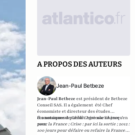
A PROPOS DES AUTEURS
Jean-Paul Betbeze
Jean-Paul Betbeze
est président de Betbeze
Conseil SAS. Il a également été Chef
économiste et directeur des études
économiques de Crédit Agricole SA jusqu'en
Il a notamment publié
Crise une chance
2012.
pour la France
;
Crise : par ici la sortie
;
2012 :
100 jours pour défaire ou refaire la France
,