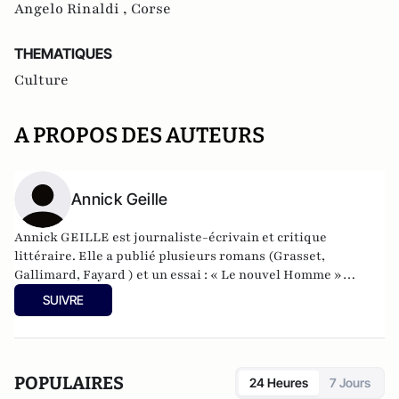
Angelo Rinaldi ,
Corse
THEMATIQUES
Culture
A PROPOS DES AUTEURS
Annick Geille
Annick GEILLE est journaliste-écrivain et critique
littéraire. Elle a publié plusieurs romans (Grasset,
Gallimard, Fayard ) et un essai : « Le nouvel Homme »
(Lattès) Elle a obtenu entre autres le prix du Premier
SUIVRE
Roman, le prix Alfred Née de l’académie française (voir
Google). Et le prix décerné chaque année par la Marine
Nationale pour son roman « Rien que la mer » (2010). Elle
fonda et dirigea vingt années durant divers hebdomadaires
POPULAIRES
24 Heures
7 Jours
et mensuels pour le groupe « Hachette- Filipacchi- Media »