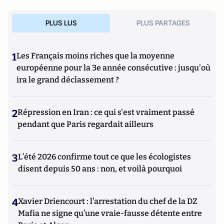
- tels l’hebdomadaire culturel Pariscope, le mensuel
Playboy-France, et « F Magazine, » - mensuel féministe
PLUS LUS
PLUS PARTAGES
(racheté au groupe Servan-Schreiber par Daniel Filipacchi)
qu’Annick Geille baptisa « Femme » et reformula, aux côtés
de Robert Doisneau, qui réalisait les photos d'écrivains.
1
Les Français moins riches que la moyenne
Après avoir travaillé trois ans au Figaro- Littéraire aux
côtés d’Angelo Rinaldi, de l’Académie Française(+) Annick
européenne pour la 3e année consécutive : jusqu'où
Geille dirigea "La Sélection des meilleurs livres de la
ira le grand déclassement ?
période" pour le « Magazine des Livres », tout en rédigeant
chaque mois pendant dix ans une chronique litt. pour le
mensuel "Service Littéraire". Annick Geille remet
2
Répression en Iran : ce qui s'est vraiment passé
depuis huit ans à Atlantico une chronique vouée à la
pendant que Paris regardait ailleurs
littérature et à ceux qui la font : « Atlantico-Litterati ».
3
L’été 2026 confirme tout ce que les écologistes
disent depuis 50 ans : non, et voilà pourquoi
4
Xavier Driencourt : l’arrestation du chef de la DZ
Mafia ne signe qu’une vraie-fausse détente entre