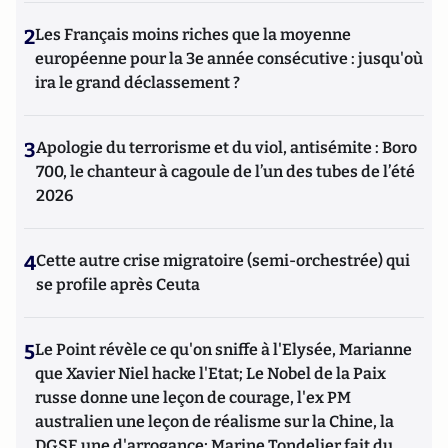
2
Les Français moins riches que la moyenne
européenne pour la 3e année consécutive : jusqu'où
ira le grand déclassement ?
3
Apologie du terrorisme et du viol, antisémite : Boro
700, le chanteur à cagoule de l’un des tubes de l’été
2026
4
Cette autre crise migratoire (semi-orchestrée) qui
se profile après Ceuta
5
Le Point révèle ce qu'on sniffe à l'Elysée, Marianne
que Xavier Niel hacke l'Etat; Le Nobel de la Paix
russe donne une leçon de courage, l'ex PM
australien une leçon de réalisme sur la Chine, la
DGSE une d'arrogance; Marine Tondelier fait du