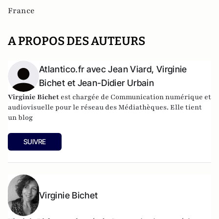
France
A PROPOS DES AUTEURS
Atlantico.fr avec Jean Viard, Virginie
Bichet et Jean-Didier Urbain
Virginie Bichet
est chargée de Communication numérique et
audiovisuelle pour le réseau des Médiathèques. Elle tient
un
blog
Jean Viard
est directeur de recherches CNRS au CEVIPOF,
SUIVRE
Centre de recherches politiques de Sciences Po.
Jean-Didier Urbain
est sociologue, spécialiste du temps
libre, des vacances et des voyages.
Virginie Bichet