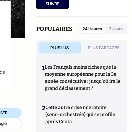
SUIVRE
POPULAIRES
24 Heures
7 Jours
PLUS LUS
PLUS PARTAGES
1
Les Français moins riches que la
ce
moyenne européenne pour la 3e
année consécutive : jusqu'où ira le
grand déclassement ?
2
Cette autre crise migratoire
SER
(semi-orchestrée) qui se profile
après Ceuta
ogle