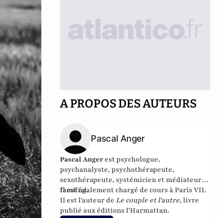
A PROPOS DES AUTEURS
Pascal Anger
Pascal Anger
est psychologue,
psychanalyste, psychothérapeute,
sexothérapeute, systémicien et médiateur
familial.
Il est également chargé de cours à Paris VII.
Il est l'auteur de
Le couple et l'autre
, livre
publié aux éditions l'Harmattan.