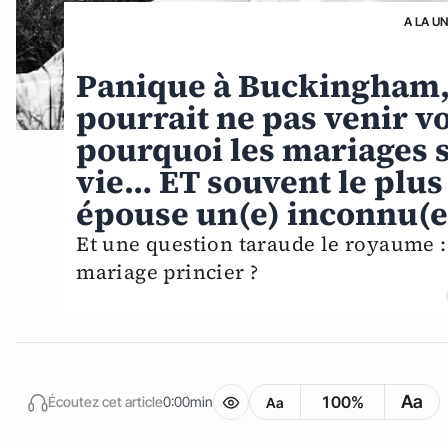
A LA U
Panique à Buckingham,
pourrait ne pas venir vo
pourquoi les mariages s
vie… ET souvent le plu
épouse un(e) inconnu(e
Et une question taraude le royaume :
mariage princier ?
Aa
100%
Écoutez cet article
0:00min
Aa