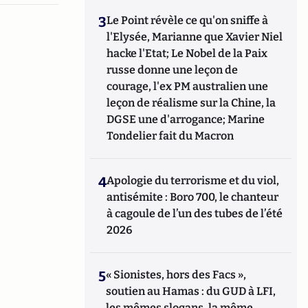
3
Le Point révèle ce qu'on sniffe à
l'Elysée, Marianne que Xavier Niel
hacke l'Etat; Le Nobel de la Paix
russe donne une leçon de
courage, l'ex PM australien une
leçon de réalisme sur la Chine, la
DGSE une d'arrogance; Marine
Tondelier fait du Macron
4
Apologie du terrorisme et du viol,
antisémite : Boro 700, le chanteur
à cagoule de l’un des tubes de l’été
2026
5
« Sionistes, hors des Facs »,
soutien au Hamas : du GUD à LFI,
les mêmes slogans, la même