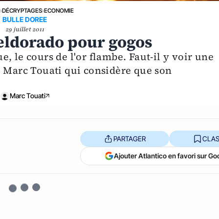
E
›
DÉCRYPTAGES
›
ECONOMIE
BULLE DOREE
29 juillet 2011
, eldorado pour gogos
, le cours de l'or flambe. Faut-il y voir une
e Marc Touati qui considère que son
Marc Touati
PARTAGER
CLAS
Ajouter Atlantico en favori sur Go