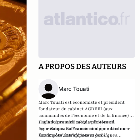
A PROPOS DES AUTEURS
Marc Touati
Marc Touati est économiste et président
fondateur du cabinet
ACDEFI
(aux
commandes de l'économie et de la finance). Il
s'agit du premier cabinet de conseil
Il a lancé en avril 2013 la pétition en
économique et financier indépendant au
ligne
Sauvez La France.com
pour diminuer
service des entreprises et des
"les impôts", les "
dépenses publiques