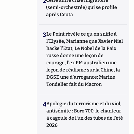
2
Cette autre crise migratoire
(semi-orchestrée) qui se profile
après Ceuta
3
Le Point révèle ce qu'on sniffe à
l'Elysée, Marianne que Xavier Niel
hacke l'Etat; Le Nobel de la Paix
russe donne une leçon de
courage, l'ex PM australien une
leçon de réalisme sur la Chine, la
DGSE une d'arrogance; Marine
Tondelier fait du Macron
4
Apologie du terrorisme et du viol,
antisémite : Boro 700, le chanteur
à cagoule de l’un des tubes de l’été
2026