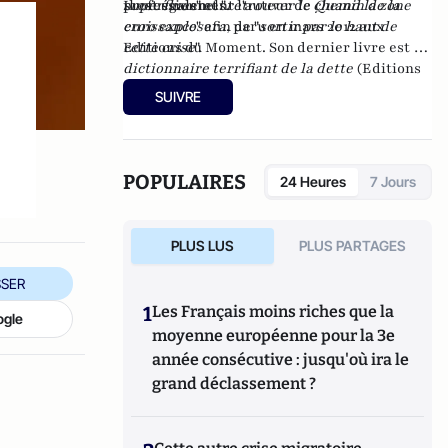
professionnels.
superflues
Il est également l'auteur de
" et "
retrouver le chemin de la
Quand la zone
croissance
euro explosera
" afin de "
, paru en mars 2012 aux
sortir par le haut de
cette crise
Editions du Moment
".
. Son dernier livre est
Le
dictionnaire terrifiant de la dette
(Editions
du moment, mars 2013).
SUIVRE
POPULAIRES
24 Heures
7 Jours
PLUS LUS
PLUS PARTAGES
SER
1
Les Français moins riches que la
ogle
moyenne européenne pour la 3e
année consécutive : jusqu'où ira le
grand déclassement ?