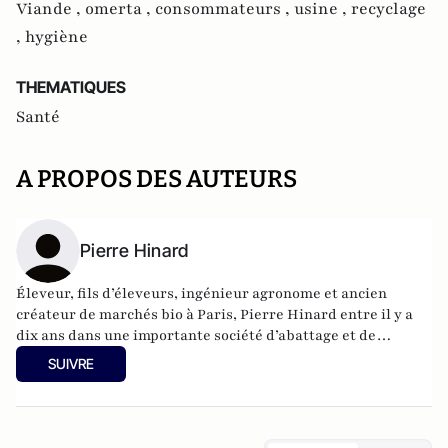
Viande ,
omerta ,
consommateurs ,
usine ,
recyclage
,
hygiène
THEMATIQUES
Santé
A PROPOS DES AUTEURS
Pierre Hinard
Éleveur, fils d’éleveurs, ingénieur agronome et ancien
créateur de marchés bio à Paris, Pierre Hinard entre il y a
dix ans dans une importante société d’abattage et de
découpe de Loire-Atlantique qui sert tout le bottin de
SUIVRE
l’agroalimentaire, de McDonald’s à Flunch, d’Auchan à
William Saurin. Un parcours exceptionnel et très spécialisé,
des vertes prairies normandes aux steaks hachés en
barquettes, via le monde secret des abattoirs.