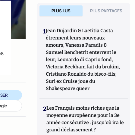
PLUS LUS
PLUS PARTAGES
1
Jean Dujardin & Laetitia Casta
étrennent leurs nouveaux
amours, Vanessa Paradis &
es
Samuel Benchetrit enterrent le
leur; Leonardo di Caprio fond,
Victoria Beckham fait du brukini,
Cristiano Ronaldo du bisco-fils;
Suri ex Cruise joue du
Shakespeare queer
SER
ogle
2
Les Français moins riches que la
moyenne européenne pour la 3e
année consécutive : jusqu'où ira le
grand déclassement ?