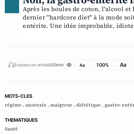
Non, la gastro-entérite 
Après les boules de coton, l'alcool et
dernier "hardcore diet" à la mode soi
entérite. Une idée improbable, idiote
Aa
100%
Écoutez cet article
0:00min
Aa
MOTS-CLES
régime ,
anorexie ,
maigreur ,
diététique ,
gastro-enté
THEMATIQUES
Santé