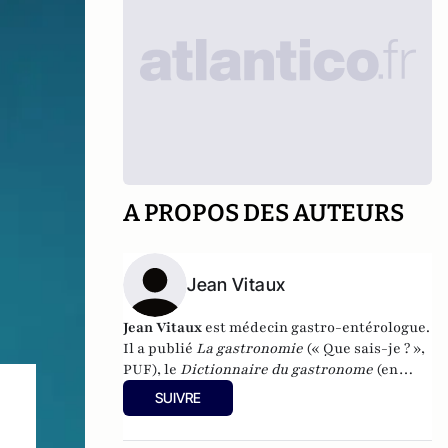
A PROPOS DES AUTEURS
Jean Vitaux
Jean Vitaux
est médecin gastro-entérologue.
Il a publié
La gastronomie
(« Que sais-je ? »,
PUF), le
Dictionnaire du gastronome
(en
collaboration avec Benoît France, PUF) et
La
SUIVRE
mondialisation à table
(PUF).