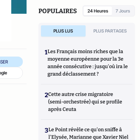
POPULAIRES
24 Heures
7 Jours
PLUS LUS
PLUS PARTAGES
1
Les Français moins riches que la
moyenne européenne pour la 3e
SER
année consécutive : jusqu'où ira le
ogle
grand déclassement ?
2
Cette autre crise migratoire
(semi-orchestrée) qui se profile
après Ceuta
3
Le Point révèle ce qu'on sniffe à
l'Elysée, Marianne que Xavier Niel