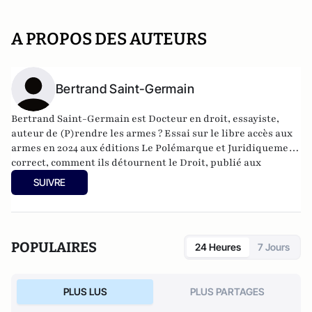
A PROPOS DES AUTEURS
Bertrand Saint-Germain
Bertrand Saint-Germain
est Docteur en droit, essayiste,
auteur de (
P)rendre les armes ? Essai sur le libre accès aux
armes
en 2024 aux éditions Le Polémarque et
Juridiquement
correct, comment ils détournent le Droit
, publié aux
éditions La Nouvelle Librairie (2023) ainsi que
La
SUIVRE
République des juges contre la Nation: Et comment en
sortir
(2026).
POPULAIRES
24 Heures
7 Jours
PLUS LUS
PLUS PARTAGES