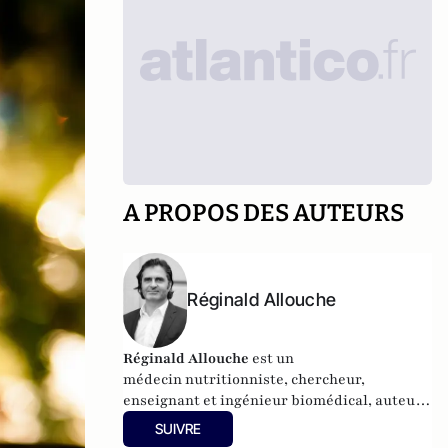
A PROPOS DES AUTEURS
Réginald Allouche
Réginald Allouche
est un
médecin nutritionniste, chercheur,
enseignant et ingénieur biomédical, auteur
de nombreux articles scientifiques et de
SUIVRE
plusieurs ouvrages consacrés à des thèmes