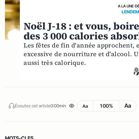
A LA UNE
›
D
LENDEM
Noël J-18 : et vous, bo
des 3 000 calories absor
Les fêtes de fin d'année approchent, 
excessive de nourriture et d'alcool. U
aussi très calorique.
Aa
100%
Écoutez cet article
0:00min
Aa
MOTS-CLES