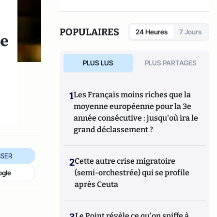
de santé publique.
POPULAIRES
24 Heures
7 Jours
ne
PLUS LUS
PLUS PARTAGES
1
Les Français moins riches que la
moyenne européenne pour la 3e
année consécutive : jusqu'où ira le
grand déclassement ?
SER
2
Cette autre crise migratoire
(semi-orchestrée) qui se profile
ogle
après Ceuta
3
Le Point révèle ce qu'on sniffe à