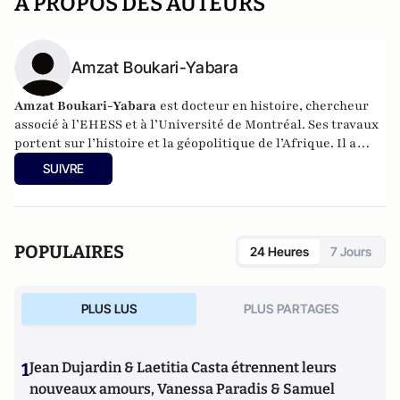
A PROPOS DES AUTEURS
Amzat Boukari-Yabara
Amzat Boukari-Yabara
est docteur en histoire, chercheur
associé à l’EHESS et à l’Université de Montréal. Ses travaux
portent sur l’histoire et la géopolitique de l’Afrique. Il a
publié un ouvrage le Nigéria aux éditions DeBoeck en
SUIVRE
septembre 2013.
POPULAIRES
24 Heures
7 Jours
PLUS LUS
PLUS PARTAGES
1
Jean Dujardin & Laetitia Casta étrennent leurs
nouveaux amours, Vanessa Paradis & Samuel