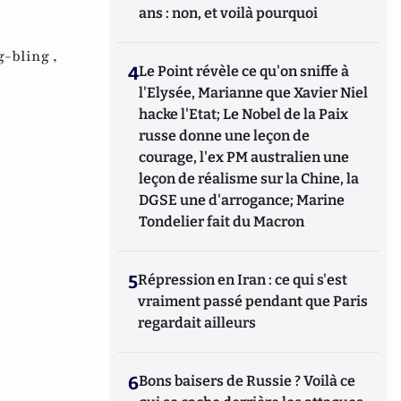
ans : non, et voilà pourquoi
g-bling ,
4
Le Point révèle ce qu'on sniffe à
l'Elysée, Marianne que Xavier Niel
hacke l'Etat; Le Nobel de la Paix
russe donne une leçon de
courage, l'ex PM australien une
leçon de réalisme sur la Chine, la
DGSE une d'arrogance; Marine
Tondelier fait du Macron
5
Répression en Iran : ce qui s'est
vraiment passé pendant que Paris
regardait ailleurs
6
Bons baisers de Russie ? Voilà ce