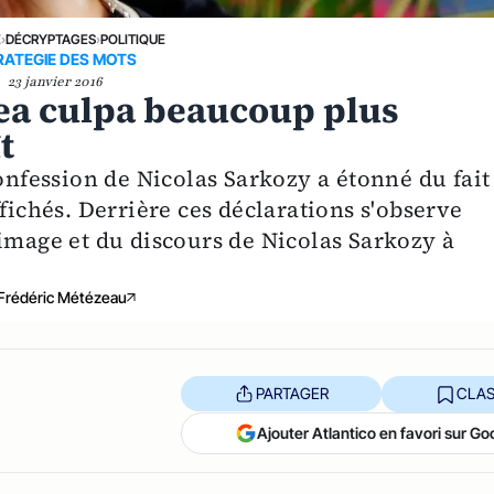
E
›
DÉCRYPTAGES
›
POLITIQUE
RATEGIE DES MOTS
23 janvier 2016
mea culpa beaucoup plus
t
confession de Nicolas Sarkozy a étonné du fait
fichés. Derrière ces déclarations s'observe
'image et du discours de Nicolas Sarkozy à
Frédéric Métézeau
PARTAGER
CLAS
Ajouter Atlantico en favori sur Go