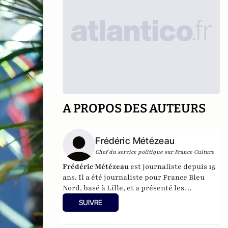
A PROPOS DES AUTEURS
Frédéric Métézeau
Chef du service politique sur France Culture
Frédéric Métézeau
est journaliste depuis 15
ans. Il a été journaliste pour France Bleu
Nord, basé à Lille, et a présenté les
informations sur France Inter avant devenir
SUIVRE
chef du service politique sur France Culture.
Depuis août 2015, il est chef du service