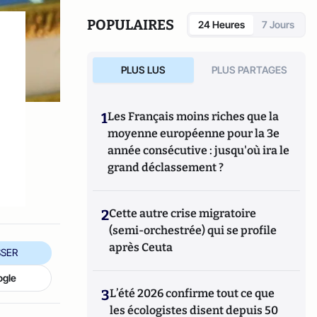
politique de France Inter.
POPULAIRES
24 Heures
7 Jours
PLUS LUS
PLUS PARTAGES
1
Les Français moins riches que la
moyenne européenne pour la 3e
année consécutive : jusqu'où ira le
grand déclassement ?
2
Cette autre crise migratoire
(semi-orchestrée) qui se profile
après Ceuta
SER
ogle
3
L’été 2026 confirme tout ce que
les écologistes disent depuis 50