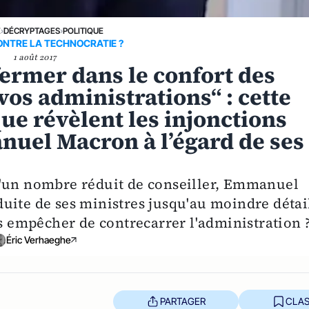
E
›
DÉCRYPTAGES
›
POLITIQUE
ONTRE LA TECHNOCRATIE ?
1 août 2017
fermer dans le confort des
os administrations“ : cette
que révèlent les injonctions
nuel Macron à l’égard de ses
u'un nombre réduit de conseiller, Emmanuel
ite de ses ministres jusqu'au moindre détail
es empêcher de contrecarrer l'administration 
Éric Verhaeghe
PARTAGER
CLAS