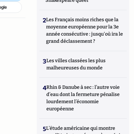
Shakespeare queer
ogle
2
Les Français moins riches que la
moyenne européenne pour la 3e
année consécutive : jusqu'où ira le
grand déclassement ?
3
Les villes classées les plus
malheureuses du monde
4
Rhin & Danube à sec : l’autre voie
d’eau dont la fermeture pénalise
lourdement l’économie
européenne
5
L’étude américaine qui montre