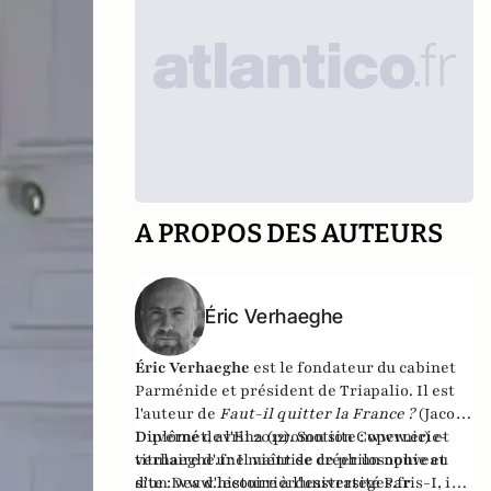
A PROPOS DES AUTEURS
Éric Verhaeghe
Éric Verhaeghe
est le fondateur du
cabinet
Parménide
et président de
Triapalio
. Il est
l'auteur de
Faut-il quitter la France ?
(Jacob-
Duvernet, avril 2012). Son site :
Diplômé de l'Ena (promotion Copernic) et
www.eric-
verhaeghe.fr
titulaire d'une maîtrise de philosophie et
Il vient de créer un nouveau
site :
d'un Dea d'histoire à l'université Paris-I, il
www.lecourrierdesstrateges.fr