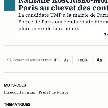
Nathalie Kosciusko-Moriz
Paris au chevet des con
La candidate UMP à la mairie de Paris
Police de Paris ont rendu visite hier
plein cœur de la capitale.
Aa
100%
Écoutez cet article
0:00min
Aa
MOTS-CLES
Insécurité ,
nkm ,
Préfet de Police
THEMATIQUES