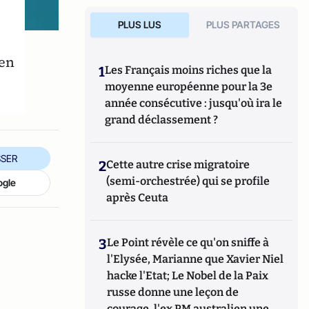
PLUS LUS
PLUS PARTAGES
 en
1
Les Français moins riches que la
moyenne européenne pour la 3e
année consécutive : jusqu'où ira le
grand déclassement ?
SER
2
Cette autre crise migratoire
(semi-orchestrée) qui se profile
ogle
après Ceuta
3
Le Point révèle ce qu'on sniffe à
l'Elysée, Marianne que Xavier Niel
hacke l'Etat; Le Nobel de la Paix
russe donne une leçon de
courage, l'ex PM australien une