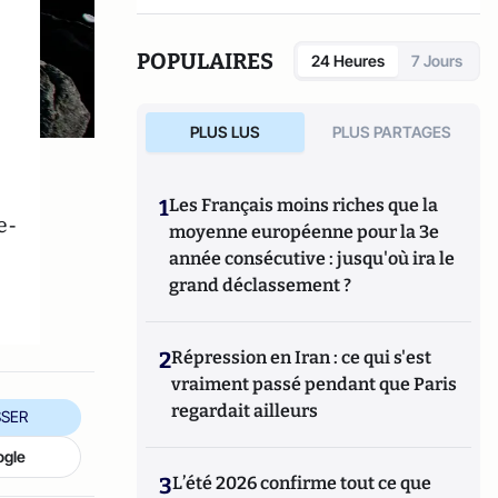
POPULAIRES
24 Heures
7 Jours
PLUS LUS
PLUS PARTAGES
1
Les Français moins riches que la
e-
moyenne européenne pour la 3e
année consécutive : jusqu'où ira le
grand déclassement ?
2
Répression en Iran : ce qui s'est
vraiment passé pendant que Paris
regardait ailleurs
SER
ogle
3
L’été 2026 confirme tout ce que