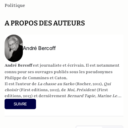
Politique
A PROPOS DES AUTEURS
André Bercoff
André Bercoff
est journaliste et écrivain.
Il est notamment
connu pour ses ouvrages publiés sous les pseudonymes
Philippe de Commines et Caton.
Il est l'auteur de
La chasse au Sarko
(Rocher, 2011),
Qui
choisir
(First editions, 2012), de
Moi, Président
(First
editions, 2013) et dernièrement
Bernard Tapie, Marine Le
Pen, la France et moi : Chronique d'une implosion
(First
SUIVRE
editions, 2014).