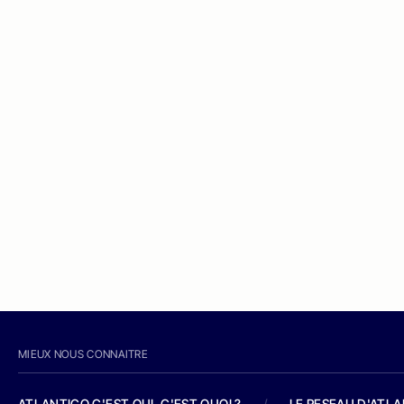
MIEUX NOUS CONNAITRE
ATLANTICO C'EST QUI, C'EST QUOI ?
/
LE RESEAU D'ATL