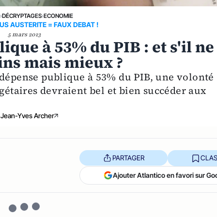
E
›
DÉCRYPTAGES
›
ECONOMIE
S AUSTERITE = FAUX DEBAT !
5 mars 2013
que à 53% du PIB : et s'il ne
ins mais mieux ?
 dépense publique à 53% du PIB, une volonté
dgétaires devraient bel et bien succéder aux
Jean-Yves Archer
PARTAGER
CLAS
Ajouter Atlantico en favori sur Go