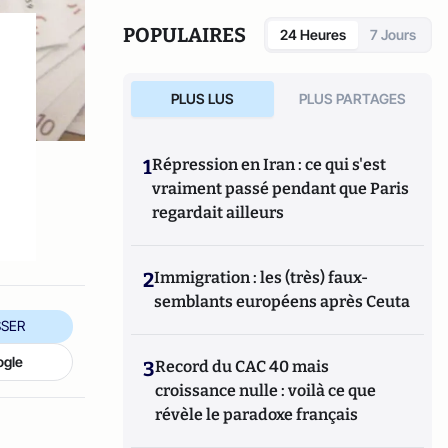
POPULAIRES
24 Heures
7 Jours
PLUS LUS
PLUS PARTAGES
1
Répression en Iran : ce qui s'est
vraiment passé pendant que Paris
regardait ailleurs
2
Immigration : les (très) faux-
semblants européens après Ceuta
SER
ogle
3
Record du CAC 40 mais
croissance nulle : voilà ce que
révèle le paradoxe français