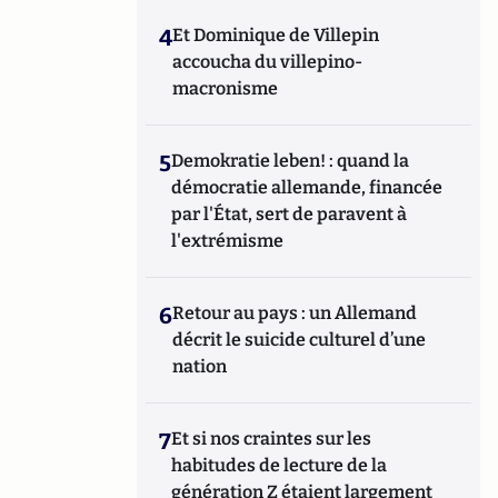
4
Et Dominique de Villepin
accoucha du villepino-
macronisme
5
Demokratie leben! : quand la
démocratie allemande, financée
par l'État, sert de paravent à
l'extrémisme
6
Retour au pays : un Allemand
décrit le suicide culturel d’une
nation
7
Et si nos craintes sur les
habitudes de lecture de la
génération Z étaient largement