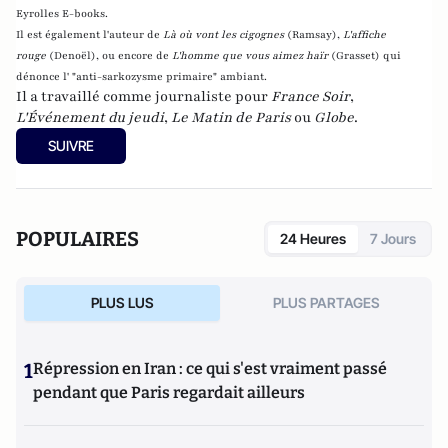
Eyrolles E-books.
Il est également l'auteur de
Là où vont les cigognes
(Ramsay),
L'affiche
rouge
(Denoël), ou encore de
L'homme que vous aimez haïr
(Grasset)
qui
dénonce l' "anti-sarkozysme primaire" ambiant.
Il a travaillé comme journaliste pour
France Soir
,
L'Événement du jeudi
,
Le Matin de Paris
ou
Globe
.
SUIVRE
POPULAIRES
24 Heures
7 Jours
PLUS LUS
PLUS PARTAGES
1
Répression en Iran : ce qui s'est vraiment passé
pendant que Paris regardait ailleurs